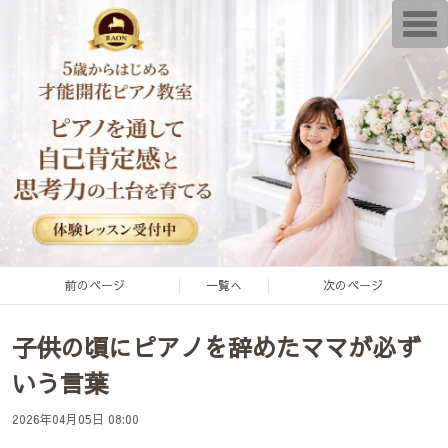
T
o
g
g
l
e
n
a
v
i
g
a
t
i
o
n
前のページ
一覧へ
次のページ
子供の頃にピアノを辞めたママが必ず
いう言葉
2026年04月05日 08:00