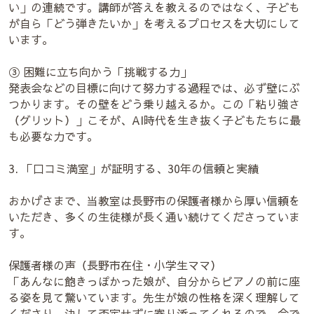
い」の連続です。講師が答えを教えるのではなく、子ども
が自ら「どう弾きたいか」を考えるプロセスを大切にして
います。
③ 困難に立ち向かう「挑戦する力」
発表会などの目標に向けて努力する過程では、必ず壁にぶ
つかります。その壁をどう乗り越えるか。この「粘り強さ
（グリット）」こそが、AI時代を生き抜く子どもたちに最
も必要な力です。
3. 「口コミ満室」が証明する、30年の信頼と実績
おかげさまで、当教室は長野市の保護者様から厚い信頼を
いただき、多くの生徒様が長く通い続けてくださっていま
す。
保護者様の声（長野市在住・小学生ママ）
「あんなに飽きっぽかった娘が、自分からピアノの前に座
る姿を見て驚いています。先生が娘の性格を深く理解して
くださり、決して否定せずに寄り添ってくれるので、今で