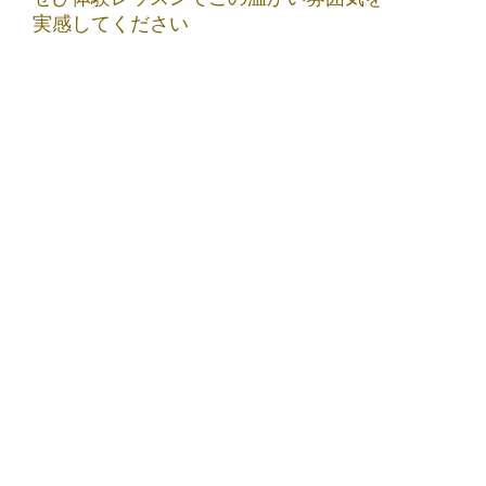
実感してください
୨ෆ୧┈┈┈┈┈┈┈┈┈┈୨ෆ୧
TOPページに戻る▶️