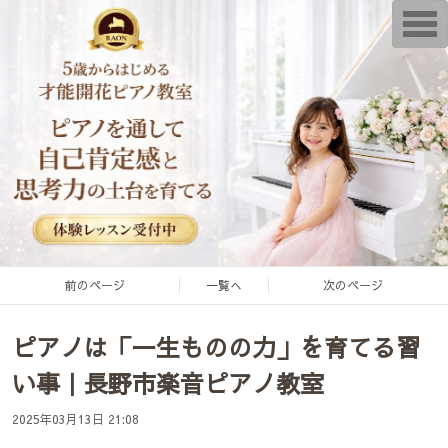
T
o
g
g
l
e
n
a
v
i
g
a
t
i
o
n
前のページ
一覧へ
次のページ
ピアノは「一生ものの力」を育てる習
い事｜長野市楽音ピアノ教室
2025年03月13日 21:08